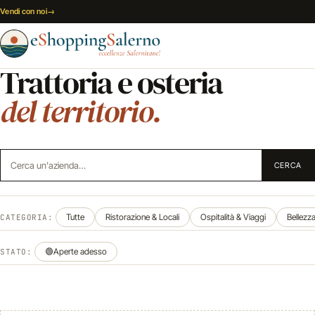
Vai al contenuto
Vendi con noi
→
Trattoria e osteria
del territorio.
Cerca un'azienda
CERCA
Tutte
Ristorazione & Locali
Ospitalità & Viaggi
Bellezz
CATEGORIA:
🟢
Aperte adesso
STATO: