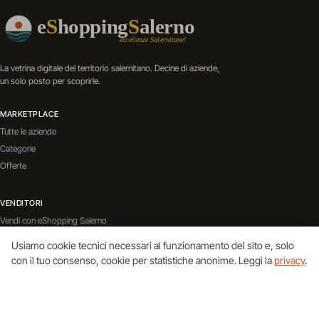
La vetrina digitale del territorio salernitano. Decine di aziende,
un solo posto per scoprirle.
MARKETPLACE
Tutte le aziende
Categorie
Offerte
VENDITORI
Vendi con eShopping Salerno
Contatti
Usiamo cookie tecnici necessari al funzionamento del sito e, solo
Servizi Aggiuntivi
con il tuo consenso, cookie per statistiche anonime. Leggi la
privacy
.
BLOG
Vai al blog