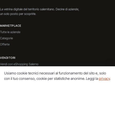
La vetrina digitale del territorio salernitano. Decine di aziende,
un solo posto per scoprirle.
MARKETPLACE
Tutte le aziende
Categorie
Offerte
VENDITORI
Vendi con eShopping Salerno
Contatti
Usiamo cookie tecnici necessari al funzionamento del sito e, solo
Servizi Aggiuntivi
con il tuo consenso, cookie per statistiche anonime. Leggi la
privacy
.
BLOG
Vai al blog
TERRITORIO