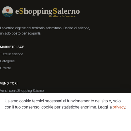
La vetrina digitale del territorio salernitano. Decine di aziende,
un solo posto per scoprirle.
MARKETPLACE
Tutte le aziende
Categorie
Offerte
VENDITORI
Vendi con eShopping Salerno
Contatti
Usiamo cookie tecnici necessari al funzionamento del sito e, solo
Servizi Aggiuntivi
con il tuo consenso, cookie per statistiche anonime. Leggi la
privacy
.
BLOG
Vai al blog