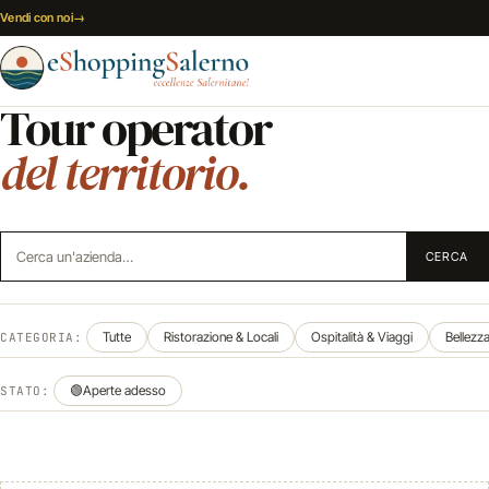
Vai al contenuto
Vendi con noi
→
Tour operator
del territorio.
Cerca un'azienda
CERCA
Tutte
Ristorazione & Locali
Ospitalità & Viaggi
Bellezz
CATEGORIA:
🟢
Aperte adesso
STATO: