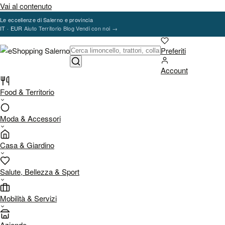
Vai al contenuto
Le eccellenze di Salerno e provincia
IT · EUR
Aiuto
Territorio
Blog
Vendi con noi
→
Preferiti
Account
Food & Territorio
Moda & Accessori
Casa & Giardino
Salute, Bellezza & Sport
Mobilità & Servizi
Aziende