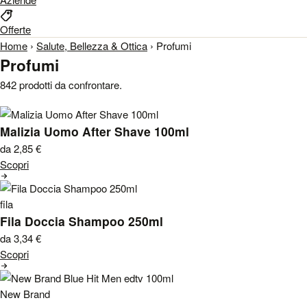
Offerte
Home
›
Salute, Bellezza & Ottica
›
Profumi
Profumi
842 prodotti da confrontare.
Malizia Uomo After Shave 100ml
da 2,85
€
Scopri
fila
Fila Doccia Shampoo 250ml
da 3,34
€
Scopri
New Brand