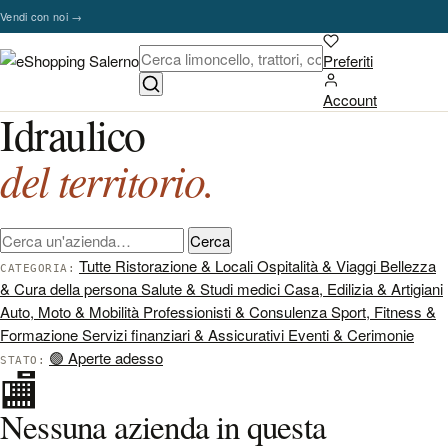
Vai al contenuto
Vendi con noi
→
Preferiti
Account
Idraulico
del territorio.
Cerca un'azienda
Cerca
Tutte
Ristorazione & Locali
Ospitalità & Viaggi
Bellezza
CATEGORIA:
& Cura della persona
Salute & Studi medici
Casa, Edilizia & Artigiani
Auto, Moto & Mobilità
Professionisti & Consulenza
Sport, Fitness &
Formazione
Servizi finanziari & Assicurativi
Eventi & Cerimonie
🟢
Aperte adesso
STATO:
🏬
Nessuna azienda in questa