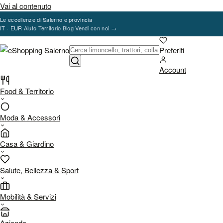
Vai al contenuto
Le eccellenze di Salerno e provincia
IT · EUR
Aiuto
Territorio
Blog
Vendi con noi
→
Preferiti
Account
Food & Territorio
Moda & Accessori
Casa & Giardino
Salute, Bellezza & Sport
Mobilità & Servizi
Aziende