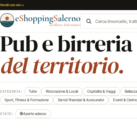
Vai al contenuto
Vendi con noi
→
Pub e birreria
del territorio.
Tutte
Ristorazione & Locali
Ospitalità & Viaggi
Bellezz
CATEGORIA:
Sport, Fitness & Formazione
Servizi finanziari & Assicurativi
Eventi & Cerim
🟢
Aperte adesso
STATO: