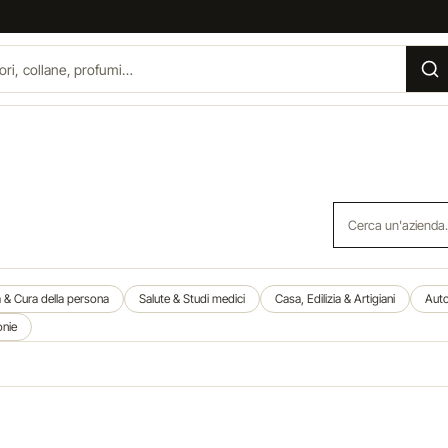
Cerca un'azienda
a & Cura della persona
Salute & Studi medici
Casa, Edilizia & Artigiani
Auto
onie