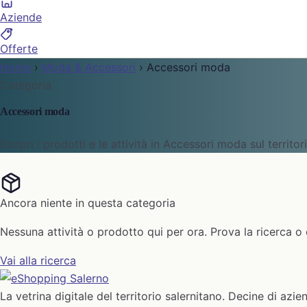
Aziende
Offerte
Home
›
Moda & Accessori
›
Accessori moda
Categoria
Accessori moda
Scopri i prodotti e le attività in Accessori moda sul territor
Ancora niente in questa categoria
Nessuna attività o prodotto qui per ora. Prova la ricerca o 
Vai alla ricerca
La vetrina digitale del territorio salernitano. Decine di azie