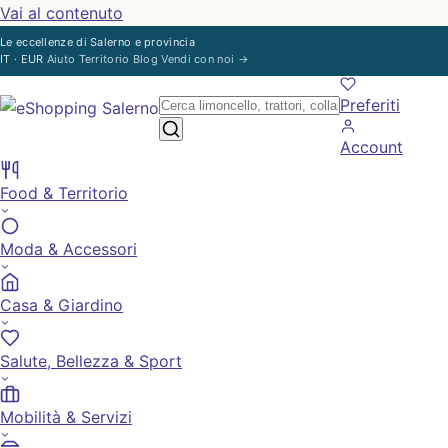
Vai al contenuto
Le eccellenze di Salerno e provincia
IT · EUR
Aiuto
Territorio
Blog
Vendi con noi
→
Preferiti
Account
Food & Territorio
Moda & Accessori
Casa & Giardino
Salute, Bellezza & Sport
Mobilità & Servizi