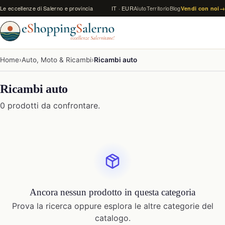
Vai al contenuto
Le eccellenze di Salerno e provincia
IT · EUR
Aiuto
Territorio
Blog
Vendi con noi
→
Home
›
Auto, Moto & Ricambi
›
Ricambi auto
Ricambi auto
0 prodotti da confrontare.
Ancora nessun prodotto in questa categoria
Prova la ricerca oppure esplora le altre categorie del
catalogo.