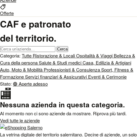
Offerte
CAF e patronato
del territorio.
Cerca un'azienda
Cerca
Categoria:
Tutte
Ristorazione & Locali
Ospitalità & Viaggi
Bellezza &
Cura della persona
Salute & Studi medici
Casa, Edilizia & Artigiani
Auto, Moto & Mobilità
Professionisti & Consulenza
Sport, Fitness &
Formazione
Servizi finanziari & Assicurativi
Eventi & Cerimonie
Stato:
🟢
Aperte adesso
🏬
Nessuna azienda in questa categoria.
Al momento non ci sono aziende da mostrare. Riprova più tardi.
Vedi tutte le aziende
La vetrina digitale del territorio salernitano. Decine di aziende, un solo