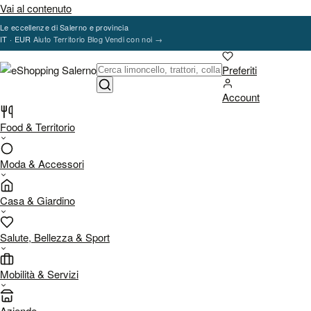
Vai al contenuto
Le eccellenze di Salerno e provincia
IT · EUR
Aiuto
Territorio
Blog
Vendi con noi
→
Preferiti
Account
Food & Territorio
Moda & Accessori
Casa & Giardino
Salute, Bellezza & Sport
Mobilità & Servizi
Aziende