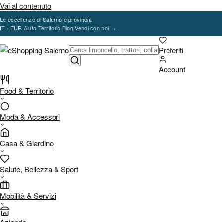
Vai al contenuto
Le eccellenze di Salerno e provincia
IT · EUR
Aiuto
Territorio
Blog
Vendi con noi
→
Preferiti
Account
Food & Territorio
Moda & Accessori
Casa & Giardino
Salute, Bellezza & Sport
Mobilità & Servizi
Aziende