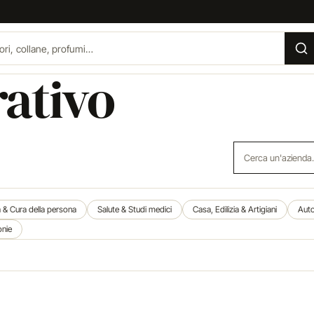
rativo
Cerca un'azienda
a & Cura della persona
Salute & Studi medici
Casa, Edilizia & Artigiani
Auto
onie