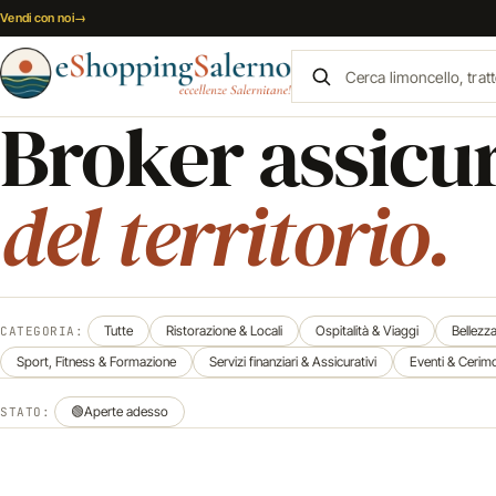
Vai al contenuto
Vendi con noi
→
Broker assicu
del territorio.
Tutte
Ristorazione & Locali
Ospitalità & Viaggi
Bellezz
CATEGORIA:
Sport, Fitness & Formazione
Servizi finanziari & Assicurativi
Eventi & Cerim
🟢
Aperte adesso
STATO: