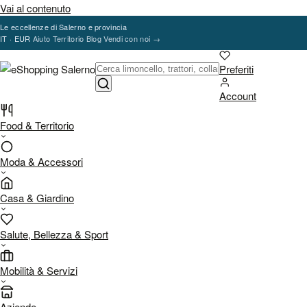
Vai al contenuto
Le eccellenze di Salerno e provincia
IT · EUR
Aiuto
Territorio
Blog
Vendi con noi
→
Preferiti
Account
Food & Territorio
Moda & Accessori
Casa & Giardino
Salute, Bellezza & Sport
Mobilità & Servizi
Aziende