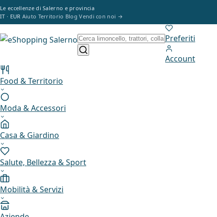
Vai al contenuto
Le eccellenze di Salerno e provincia
IT · EUR
Aiuto
Territorio
Blog
Vendi con noi
→
Preferiti
Account
Food & Territorio
Moda & Accessori
Casa & Giardino
Salute, Bellezza & Sport
Mobilità & Servizi
Aziende