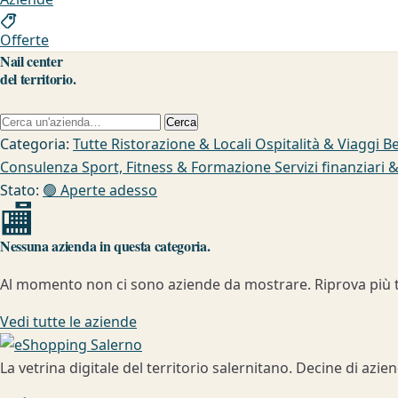
Offerte
Nail center
del territorio.
Cerca un'azienda
Cerca
Categoria:
Tutte
Ristorazione & Locali
Ospitalità & Viaggi
Be
Consulenza
Sport, Fitness & Formazione
Servizi finanziari 
Stato:
🟢
Aperte adesso
🏬
Nessuna azienda in questa categoria.
Al momento non ci sono aziende da mostrare. Riprova più t
Vedi tutte le aziende
La vetrina digitale del territorio salernitano. Decine di azie