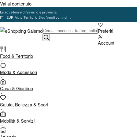
Vai al contenuto
Le eccellenze di Salerno e provincia
IT · EUR
Aiuto
Territorio
Blog
Vendi con noi
→
Preferiti
Account
Food & Territorio
Moda & Accessori
Casa & Giardino
Salute, Bellezza & Sport
Mobilità & Servizi
Aziende