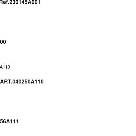
 Ref.230145A001
100
l ART.040250A110
456A111