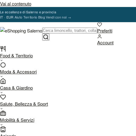
Vai al contenuto
Le eccellenze di Salerno e provincia
IT · EUR
Aiuto
Territorio
Blog
Vendi con noi
→
Preferiti
Account
Food & Territorio
Moda & Accessori
Casa & Giardino
Salute, Bellezza & Sport
Mobilità & Servizi
Aziende