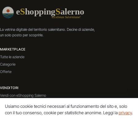
La vetrina digitale del territorio salernitano. Decine di aziende,
un solo posto per scoprirle.
MARKETPLACE
Tutte le aziende
Categorie
Offerte
VENDITORI
Vendi con eShopping Salerno
Contatti
Usiamo cookie tecnici necessari al funzionamento del sito e, solo
Servizi Aggiuntivi
con il tuo consenso, cookie per statistiche anonime. Leggi la
privacy
.
BLOG
Vai al blog