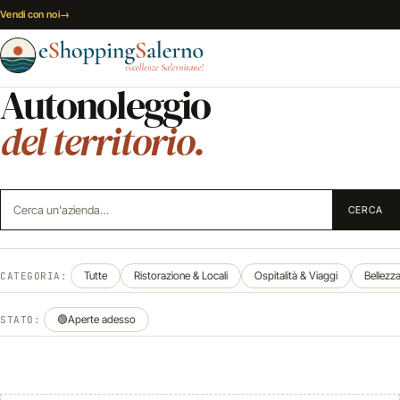
Vai al contenuto
Vendi con noi
→
Autonoleggio
del territorio.
Cerca un'azienda
CERCA
Tutte
Ristorazione & Locali
Ospitalità & Viaggi
Bellezz
CATEGORIA:
🟢
Aperte adesso
STATO: