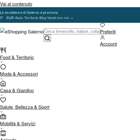
Vai al contenuto
Le eccellenze di Salerno e provincia
IT · EUR
Aiuto
Territorio
Blog
Vendi con noi
→
Preferiti
Account
Food & Territorio
Moda & Accessori
Casa & Giardino
Salute, Bellezza & Sport
Mobilità & Servizi
Aziende