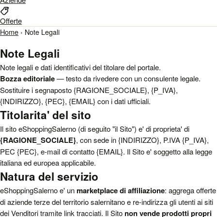
Offerte
Home
›
Note Legali
Note Legali
Note legali e dati identificativi del titolare del portale.
Bozza editoriale
— testo da rivedere con un consulente legale.
Sostituire i segnaposto {RAGIONE_SOCIALE}, {P_IVA},
{INDIRIZZO}, {PEC}, {EMAIL} con i dati ufficiali.
Titolarita' del sito
Il sito eShoppingSalerno (di seguito "il Sito") e' di proprieta' di
{RAGIONE_SOCIALE}
, con sede in {INDIRIZZO}, P.IVA {P_IVA},
PEC {PEC}, e-mail di contatto {EMAIL}. Il Sito e' soggetto alla legge
italiana ed europea applicabile.
Natura del servizio
eShoppingSalerno e' un
marketplace di affiliazione
: aggrega offerte
di aziende terze del territorio salernitano e re-indirizza gli utenti ai siti
dei Venditori tramite link tracciati. Il Sito
non vende prodotti propri