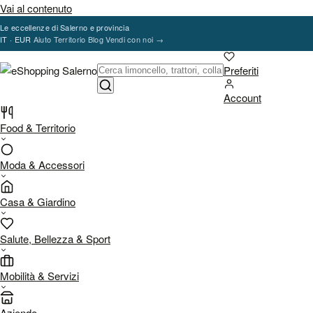
Vai al contenuto
Le eccellenze di Salerno e provincia
IT · EUR
Aiuto
Territorio
Blog
Vendi con noi
→
Preferiti
Account
Food & Territorio
Moda & Accessori
Casa & Giardino
Salute, Bellezza & Sport
Mobilità & Servizi
Aziende