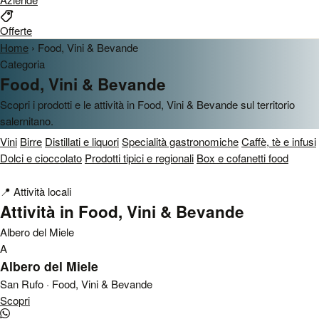
Offerte
Home
›
Food, Vini & Bevande
Categoria
Food, Vini & Bevande
Scopri i prodotti e le attività in Food, Vini & Bevande sul territorio
salernitano.
Vini
Birre
Distillati e liquori
Specialità gastronomiche
Caffè, tè e infusi
Dolci e cioccolato
Prodotti tipici e regionali
Box e cofanetti food
📍
Attività locali
Attività in Food, Vini & Bevande
Albero del Miele
A
Albero del Miele
San Rufo · Food, Vini & Bevande
Scopri