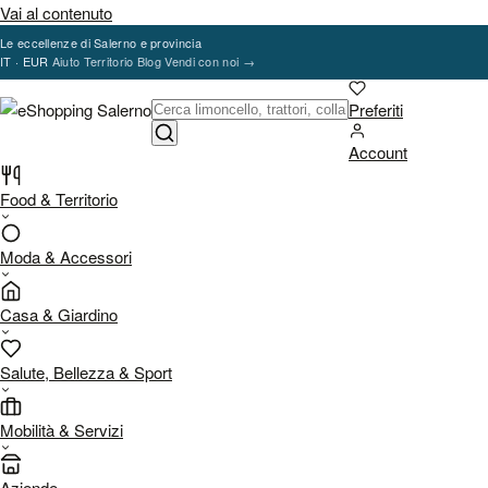
Vai al contenuto
Le eccellenze di Salerno e provincia
IT · EUR
Aiuto
Territorio
Blog
Vendi con noi
→
Preferiti
Account
Food & Territorio
Moda & Accessori
Casa & Giardino
Salute, Bellezza & Sport
Mobilità & Servizi
Aziende