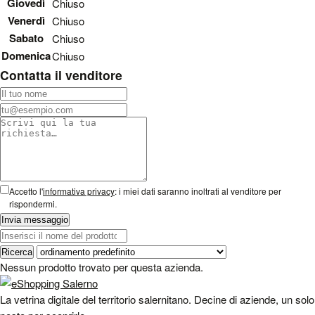
Giovedì
Chiuso
Venerdì
Chiuso
Sabato
Chiuso
Domenica
Chiuso
Contatta il venditore
Non compilare questo campo
Il tuo nome
La tua email
Messaggio
Accetto l'
informativa privacy
: i miei dati saranno inoltrati al venditore per
rispondermi.
Cerca tra i prodotti di questa azienda
Ordina i prodotti
Nessun prodotto trovato per questa azienda.
La vetrina digitale del territorio salernitano. Decine di aziende, un solo