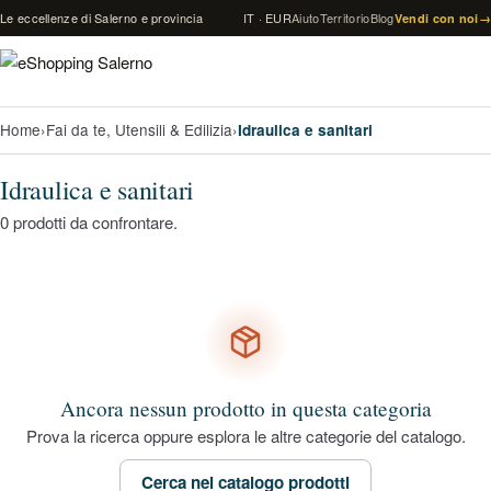
Vai al contenuto
Le eccellenze di Salerno e provincia
IT · EUR
Aiuto
Territorio
Blog
Vendi con noi
→
Home
›
Fai da te, Utensili & Edilizia
›
Idraulica e sanitari
Idraulica e sanitari
0 prodotti da confrontare.
Ancora nessun prodotto in questa categoria
Prova la ricerca oppure esplora le altre categorie del catalogo.
Cerca nel catalogo prodotti