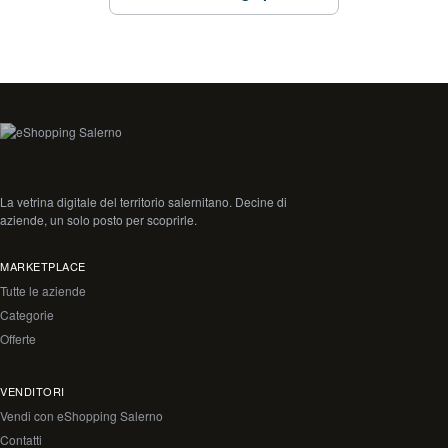
La vetrina digitale del territorio salernitano. Decine di
aziende, un solo posto per scoprirle.
MARKETPLACE
Tutte le aziende
Categorie
Offerte
VENDITORI
Vendi con eShopping Salerno
Contatti