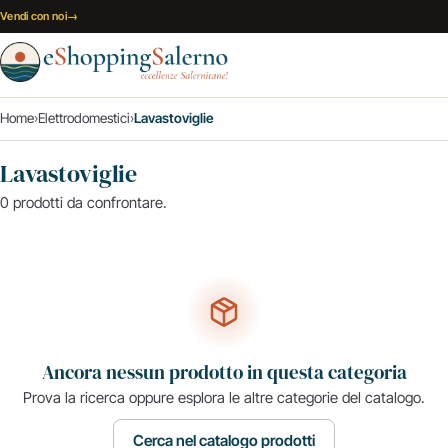
Vai al contenuto
Vendi con noi
→
Home
›
Elettrodomestici
›
Lavastoviglie
Lavastoviglie
0 prodotti da confrontare.
Ancora nessun prodotto in questa categoria
Prova la ricerca oppure esplora le altre categorie del catalogo.
Cerca nel catalogo prodotti