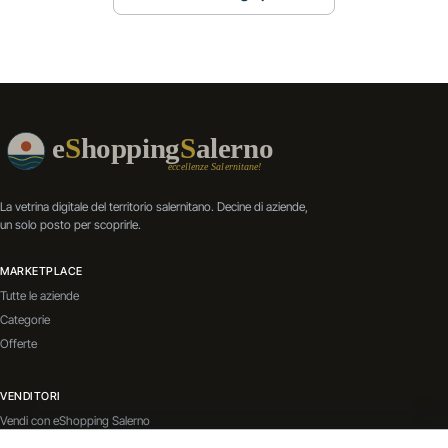
La vetrina digitale del territorio salernitano. Decine di aziende,
un solo posto per scoprirle.
MARKETPLACE
Tutte le aziende
Categorie
Offerte
VENDITORI
Vendi con eShopping Salerno
Contatti