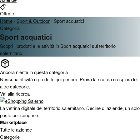
Offerte
Home
›
Sport & Outdoor
›
Sport acquatici
Categoria
Sport acquatici
Scopri i prodotti e le attività in Sport acquatici sul territorio
salernitano.
Ancora niente in questa categoria
Nessuna attività o prodotto qui per ora. Prova la ricerca o esplora le
altre categorie.
Vai alla ricerca
La vetrina digitale del territorio salernitano. Decine di aziende, un solo
posto per scoprirle.
Marketplace
Tutte le aziende
Categorie