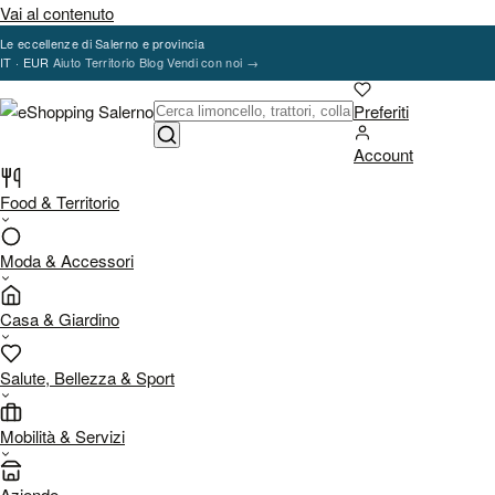
Vai al contenuto
Le eccellenze di Salerno e provincia
IT · EUR
Aiuto
Territorio
Blog
Vendi con noi
→
Preferiti
Account
Food & Territorio
Moda & Accessori
Casa & Giardino
Salute, Bellezza & Sport
Mobilità & Servizi
Aziende