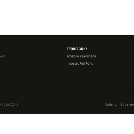
TERRITORIO
blog
Aziende salernitane
Il nostro territorio
FILIAZIONE
Made in Salerno