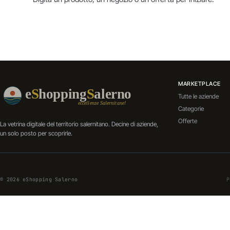
MARKETPLACE
Tutte le aziende
Categorie
Offerte
La vetrina digitale del territorio salernitano. Decine di aziende,
un solo posto per scoprirle.
© 2026 eShopping Salerno
P