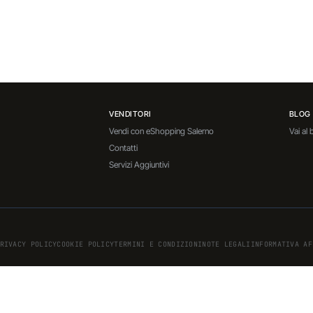
VENDITORI
BLOG
Vendi con eShopping Salerno
Vai al 
Contatti
Servizi Aggiuntivi
RIVACY POLICY
COOKIE POLICY
TERMINI E CONDIZIONI
NOTE LEGALI
INFORMATIVA AF