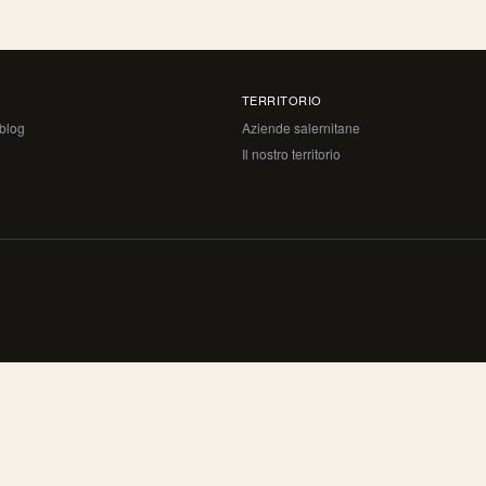
TERRITORIO
 blog
Aziende salernitane
Il nostro territorio