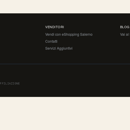
VENDITORI
BLOG
Vendi con eShopping Salerno
Vai al
Contatti
Servizi Aggiuntivi
FFILIAZIONE