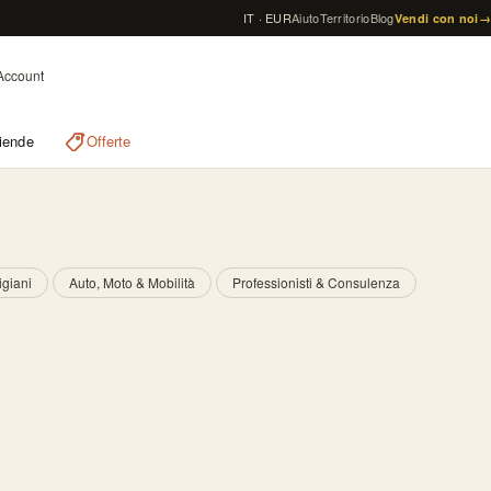
IT · EUR
Aiuto
Territorio
Blog
Vendi con noi
→
Account
iende
Offerte
igiani
Auto, Moto & Mobilità
Professionisti & Consulenza