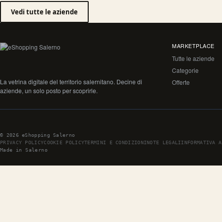
Vedi tutte le aziende
MARKETPLACE
Tutte le aziende
Categorie
La vetrina digitale del territorio salernitano. Decine di
Offerte
aziende, un solo posto per scoprirle.
© 2026 eShopping Salerno
PRIVACY POLICY
COOKIE POLICY
TERMINI E CONDIZIONI
NOTE LEGALI
INFORMATIVA A
Made in Salerno