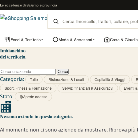
Vai al contenuto
Le eccellenze di Salerno e provincia
Food & Territorio
Moda & Accessori
Casa & Giardin
Imbianchino
del territorio.
Cerca un'azienda
Cerca
Categoria:
Tutte
Ristorazione & Locali
Ospitalità & Viaggi
B
Sport, Fitness & Formazione
Servizi finanziari & Assicurativi
Eventi 
Stato:
🟢
Aperte adesso
🏬
Nessuna azienda in questa categoria.
Al momento non ci sono aziende da mostrare. Riprova più t