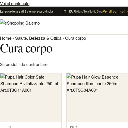
Vai al contenuto
Le eccellenze di Salerno e provincia
IT · EUR
Aiuto
Territorio
Blog
Vendi con noi
→
Home
›
Salute, Bellezza & Ottica
›
Cura corpo
Cura corpo
25 prodotti da confrontare.
PUPA
PUPA