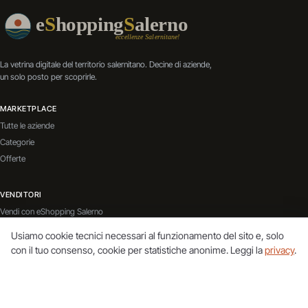
La vetrina digitale del territorio salernitano. Decine di aziende,
un solo posto per scoprirle.
MARKETPLACE
Tutte le aziende
Categorie
Offerte
VENDITORI
Vendi con eShopping Salerno
Contatti
Usiamo cookie tecnici necessari al funzionamento del sito e, solo
Servizi Aggiuntivi
con il tuo consenso, cookie per statistiche anonime. Leggi la
privacy
.
BLOG
Vai al blog