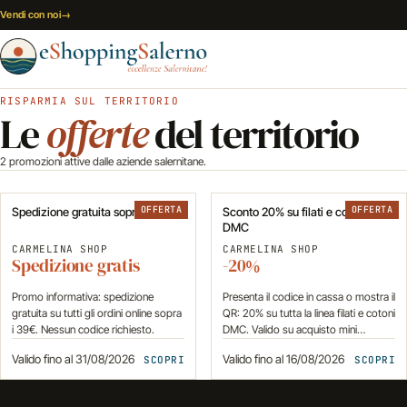
Vai al contenuto
Vendi con noi
→
RISPARMIA SUL TERRITORIO
Le
offerte
del territorio
2 promozioni attive dalle aziende salernitane.
OFFERTA
OFFERTA
Spedizione gratuita sopra 39€
Sconto 20% su filati e cotoni
DMC
CARMELINA SHOP
CARMELINA SHOP
Spedizione gratis
-20%
Promo informativa: spedizione
Presenta il codice in cassa o mostra il
gratuita su tutti gli ordini online sopra
QR: 20% su tutta la linea filati e cotoni
i 39€. Nessun codice richiesto.
DMC. Valido su acquisto mini…
Valido fino al 31/08/2026
Valido fino al 16/08/2026
SCOPRI
SCOPRI