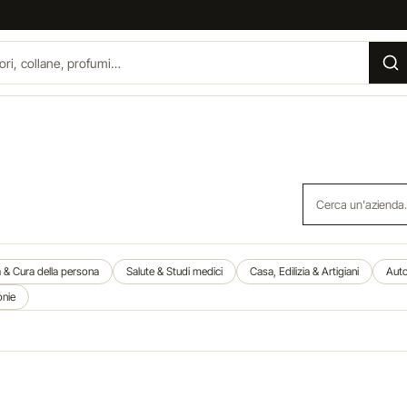
Cerca un'azienda
a & Cura della persona
Salute & Studi medici
Casa, Edilizia & Artigiani
Auto
onie