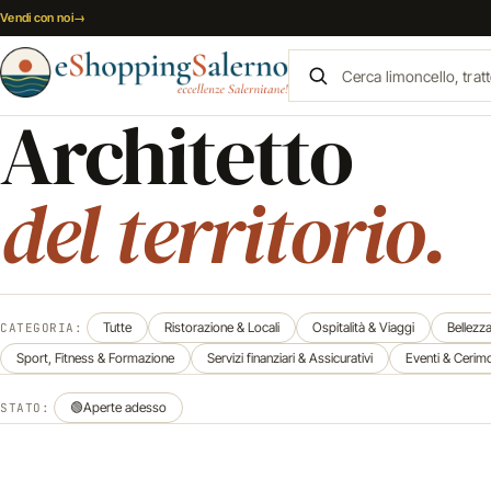
Vai al contenuto
Vendi con noi
→
Architetto
del territorio.
Tutte
Ristorazione & Locali
Ospitalità & Viaggi
Bellezz
CATEGORIA:
Sport, Fitness & Formazione
Servizi finanziari & Assicurativi
Eventi & Cerim
🟢
Aperte adesso
STATO: