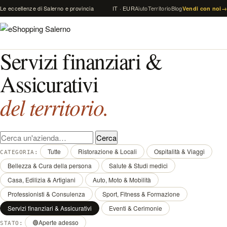
Vai al contenuto
Le eccellenze di Salerno e provincia
IT · EUR
Aiuto
Territorio
Blog
Vendi con noi
→
Servizi finanziari &
Assicurativi
del territorio.
Cerca un'azienda
Cerca
Tutte
Ristorazione & Locali
Ospitalità & Viaggi
CATEGORIA:
Bellezza & Cura della persona
Salute & Studi medici
Casa, Edilizia & Artigiani
Auto, Moto & Mobilità
Professionisti & Consulenza
Sport, Fitness & Formazione
Servizi finanziari & Assicurativi
Eventi & Cerimonie
🟢
Aperte adesso
STATO: