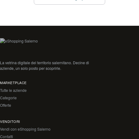
La vetrina digitale del territorio salernitano. Decine di
aziende, un solo posto per scoprirle.
MARKETPLACE
Tutte le aziende
Categorie
Offerte
VENDITORI
Vendi con eShopping Salerno
Contatti