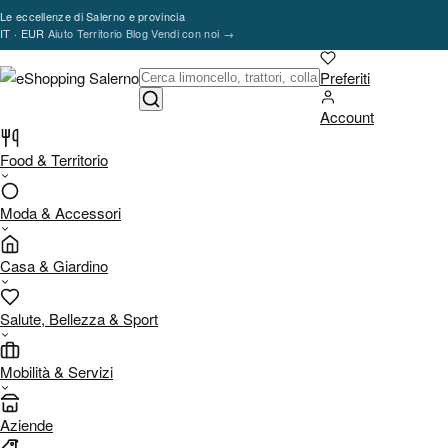
Vai al contenuto
Le eccellenze di Salerno e provincia
IT · EUR
Aiuto
Territorio
Blog
Vendi con noi
→
Preferiti
Account
Food & Territorio
Moda & Accessori
Casa & Giardino
Salute, Bellezza & Sport
Mobilità & Servizi
Aziende