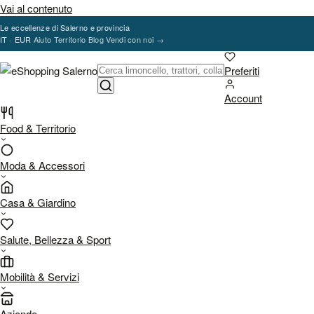
Vai al contenuto
Le eccellenze di Salerno e provincia
IT · EUR
Aiuto
Territorio
Blog
Vendi con noi
→
Preferiti
Account
Food & Territorio
Moda & Accessori
Casa & Giardino
Salute, Bellezza & Sport
Mobilità & Servizi
Aziende