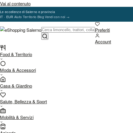
Vai al contenuto
Le eccellenze di Salerno e provincia
IT · EUR
Aiuto
Territorio
Blog
Vendi con noi
→
Preferiti
Account
Food & Territorio
Moda & Accessori
Casa & Giardino
Salute, Bellezza & Sport
Mobilità & Servizi
Aziende