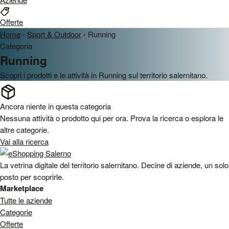
Offerte
Home
›
Sport & Outdoor
›
Running
Categoria
Running
Scopri i prodotti e le attività in Running sul territorio salernitano.
Ancora niente in questa categoria
Nessuna attività o prodotto qui per ora. Prova la ricerca o esplora le
altre categorie.
Vai alla ricerca
La vetrina digitale del territorio salernitano. Decine di aziende, un solo
posto per scoprirle.
Marketplace
Tutte le aziende
Categorie
Offerte