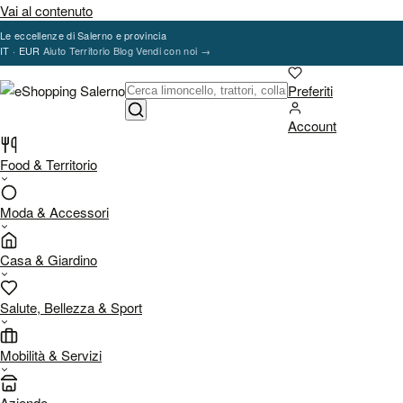
Vai al contenuto
Le eccellenze di Salerno e provincia
IT · EUR
Aiuto
Territorio
Blog
Vendi con noi
→
Preferiti
Account
Food & Territorio
Moda & Accessori
Casa & Giardino
Salute, Bellezza & Sport
Mobilità & Servizi
Aziende