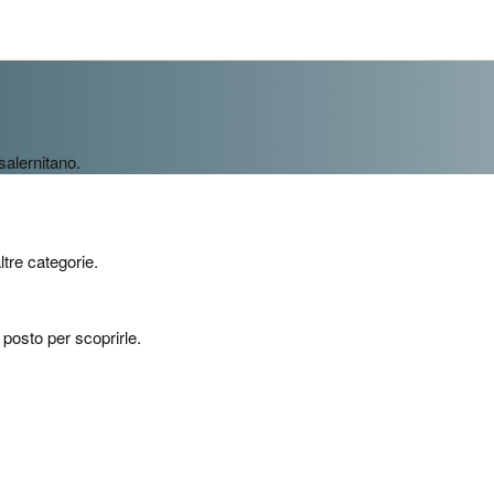
 salernitano.
ltre categorie.
o posto per scoprirle.