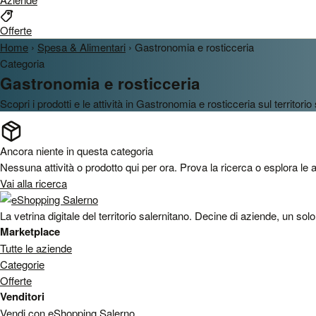
Offerte
Home
›
Spesa & Alimentari
›
Gastronomia e rosticceria
Categoria
Gastronomia e rosticceria
Scopri i prodotti e le attività in Gastronomia e rosticceria sul territorio
Ancora niente in questa categoria
Nessuna attività o prodotto qui per ora. Prova la ricerca o esplora le a
Vai alla ricerca
La vetrina digitale del territorio salernitano. Decine di aziende, un sol
Marketplace
Tutte le aziende
Categorie
Offerte
Venditori
Vendi con eShopping Salerno